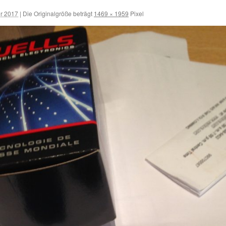
er 2017
|
Die Originalgröße beträgt
1469 × 1959
Pixel