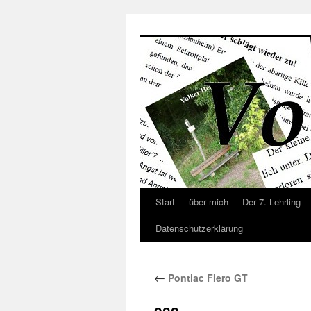
Zum
Inhalt
springen
Start
über mich
Der 7. Lehrling
Datenschutzerklärung
←
Pontiac Fiero GT