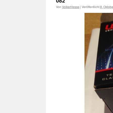
082
Von
VolkerHesse
|
Veröffentlicht
8. Oktob