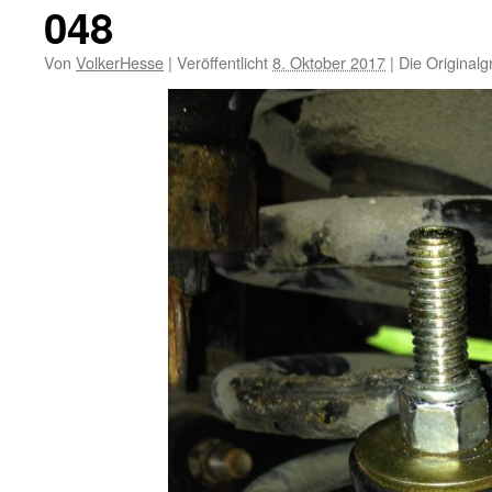
048
Von
VolkerHesse
|
Veröffentlicht
8. Oktober 2017
|
Die Originalg