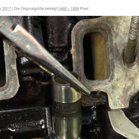
er 2017
|
Die Originalgröße beträgt
1469 × 1959
Pixel