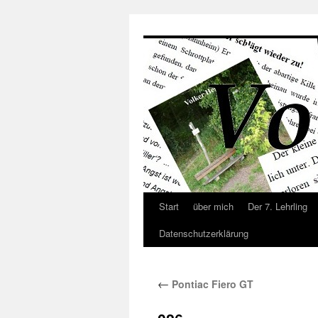
Zum
Inhalt
springen
Start
über mich
Der 7. Lehrling
Datenschutzerklärung
←
Pontiac Fiero GT