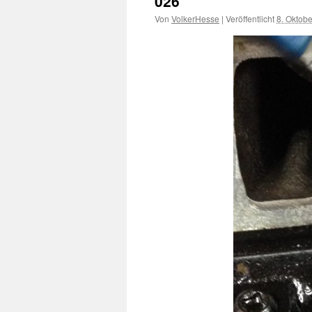
026
Von
VolkerHesse
|
Veröffentlicht
8. Oktob