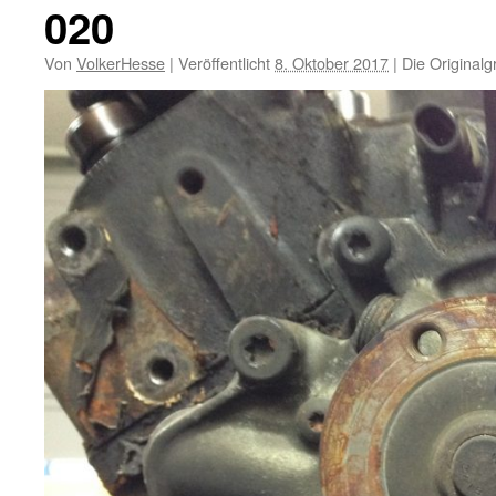
020
Von
VolkerHesse
|
Veröffentlicht
8. Oktober 2017
|
Die Originalg